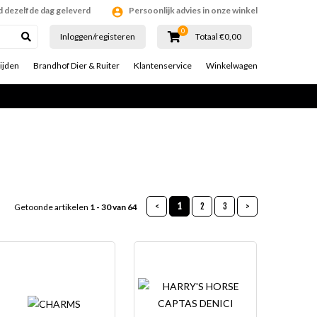
d dezelfde dag geleverd
Persoonlijk advies in onze winkel
0
Inloggen/registeren
Totaal €0,00
ijden
Brandhof Dier & Ruiter
Klantenservice
Winkelwagen
<
1
2
3
>
Getoonde artikelen
1 - 30 van 64