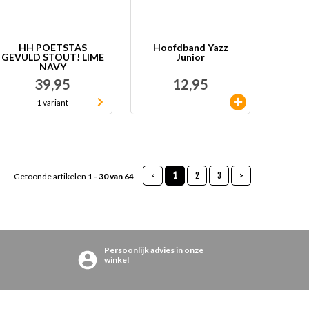
HH POETSTAS
Hoofdband Yazz
GEVULD STOUT! LIME
Junior
NAVY
39,95
12,95
1 variant
<
1
2
3
>
Getoonde artikelen
1 - 30 van 64
Persoonlijk advies in onze
winkel