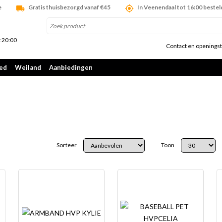
e
Gratis thuisbezorgd vanaf €45
In Veenendaal tot 16:00 bestel
t 20:00
Contact en openingst
oed
Weiland
Aanbiedingen
Sorteer
Toon